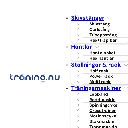
Skivstänger
Skivstång
Curlstång
Tricepsstång
Hex/Trap bar
Hantlar
Hantelpaket
Hex hantlar
Ställningar & rack
Half rack
Power rack
Multi rack
Träningsmaskiner
Löpband
Roddmaskin
Spinningcykel
Crosstrainer
Motionscykel
Stakmaskin
Trappmaskin