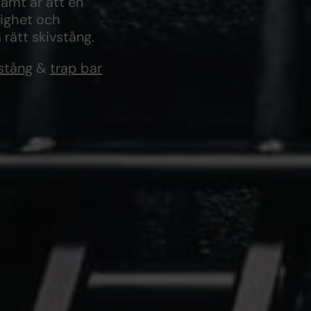
samt är att en
lighet och
rätt skivstång.
stång
&
trap bar