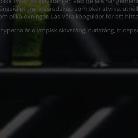
t olika typer av skivstänger. Vad de alla har gemen
mångsidigt träningsredskap som ökar styrka, uthål
olika övningar. Läs våra köpguider för att hitta 
 typerna är
olympisk skivstång
,
curlstång
,
triceps