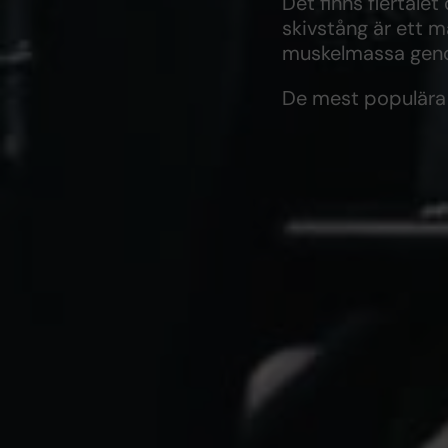
Det finns flertale
skivstång är ett 
muskelmassa genom 
De mest populära